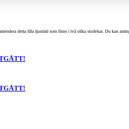
ndera detta lilla ljusträd som finns i två olika storlekar. Du kan antinge
UTGÅTT!
UTGÅTT!