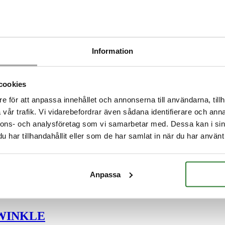
tt för dig. Ljusgranen i färgen multi color lyser i flera olika nyanser fö
Information
MULTI COLOR
cookies
e för att anpassa innehållet och annonserna till användarna, tillh
sträd
vår trafik. Vi vidarebefordrar även sådana identifierare och anna
nnons- och analysföretag som vi samarbetar med. Dessa kan i sin
lilla extra. Trädet finns i två storlekar och finns till för att ge det där 
har tillhandahållit eller som de har samlat in när du har använt 
TWINKLE, UTGÅTT!
Anpassa
TWINKLE