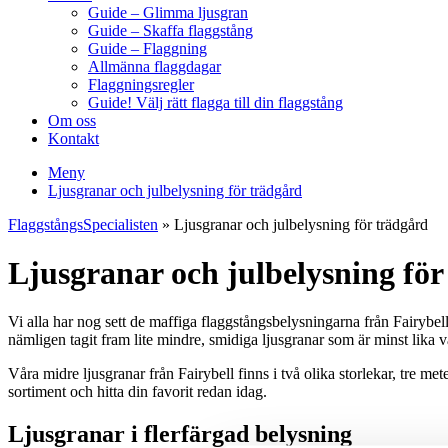
Guide – Glimma ljusgran
Guide – Skaffa flaggstång
Guide – Flaggning
Allmänna flaggdagar
Flaggningsregler
Guide! Välj rätt flagga till din flaggstång
Om oss
Kontakt
Meny
Ljusgranar och julbelysning för trädgård
FlaggstångsSpecialisten
»
Ljusgranar och julbelysning för trädgård
Ljusgranar och julbelysning för
Vi alla har nog sett de maffiga flaggstångsbelysningarna från Fairybell
nämligen tagit fram lite mindre, smidiga ljusgranar som är minst lika
Våra midre ljusgranar från Fairybell finns i två olika storlekar, tre m
sortiment och hitta din favorit redan idag.
Ljusgranar i flerfärgad belysning