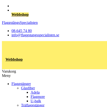
Webbshop
FlaggstångsSpecialisten
08-645 74 80
info@flaggstangsspecialisten.se
Webbshop
Varukorg
Meny
Flaggstänger
Glasfiber
Adela
Flagmore
U-balk
Träflaggstänger