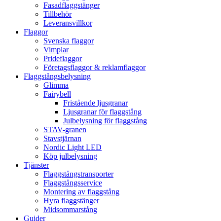
Fasadflaggstänger
Tillbehör
Leveransvillkor
Flaggor
Svenska flaggor
Vimplar
Prideflaggor
Företagsflaggor & reklamflaggor
Flaggstångsbelysning
Glimma
Fairybell
Fristående ljusgranar
Ljusgranar för flaggstång
Julbelysning för flaggstång
STAV-granen
Stavstjärnan
Nordic Light LED
Köp julbelysning
Tjänster
Flaggstångstransporter
Flaggstångsservice
Montering av flaggstång
Hyra flaggstänger
Midsommarstång
Guider