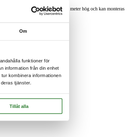
r ett maxat resultat. Belysningen är fyra meter hög och kan monteras
Om
andahålla funktioner för
n information från din enhet
 tur kombinera informationen
lilla extra skenet i trädgården!
deras tjänster.
Tillåt alla