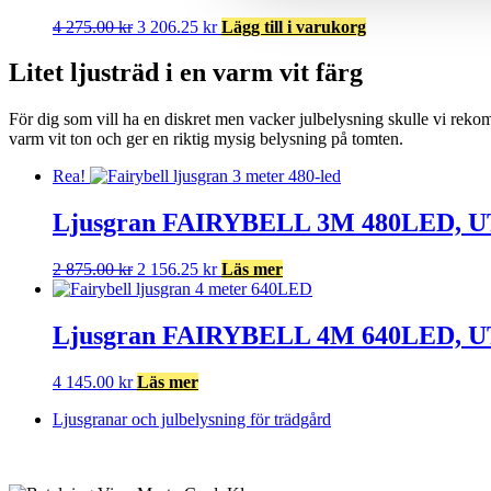
Det
Det
4 275.00
kr
3 206.25
kr
Lägg till i varukorg
ursprungliga
nuvarande
priset
priset
Litet ljusträd i en varm vit färg
var:
är:
4
3
För dig som vill ha en diskret men vacker julbelysning skulle vi rekomme
275.00 kr.
206.25 kr.
varm vit ton och ger en riktig mysig belysning på tomten.
Rea!
Ljusgran FAIRYBELL 3M 480LED, 
Det
Det
2 875.00
kr
2 156.25
kr
Läs mer
ursprungliga
nuvarande
priset
priset
var:
är:
Ljusgran FAIRYBELL 4M 640LED, 
2
2
875.00 kr.
156.25 kr.
4 145.00
kr
Läs mer
Ljusgranar och julbelysning för trädgård
BETALNINGSALTERNATIV