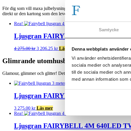
För dig som vill maxa julbelysningen i år så är detta alternativ helt rä
direkt ur den kartong som den levereras i.
Rea!
Samtycke
Ljusgran FAIRYBELL 4M 640LED 
Det
Det
4 275.00
kr
3 206.25
kr
Lägg till i varukorg
Denna webbplats använder 
ursprungliga
nuvarande
Vi använder enhetsidentifierar
priset
priset
Glimrande utomhusbelysning i form av lju
var:
är:
sociala medier och analysera 
4
3
till de sociala medier och a
Glamour, glimmer och glitter! Det här trädet passar dig som gillar det där 
275.00 kr.
206.25 kr.
med annan information som du 
Ljusgran FAIRYBELL 3M 480LED 
3 275.00
kr
Läs mer
Rea!
Ljusgran FAIRYBELL 4M 640LED 