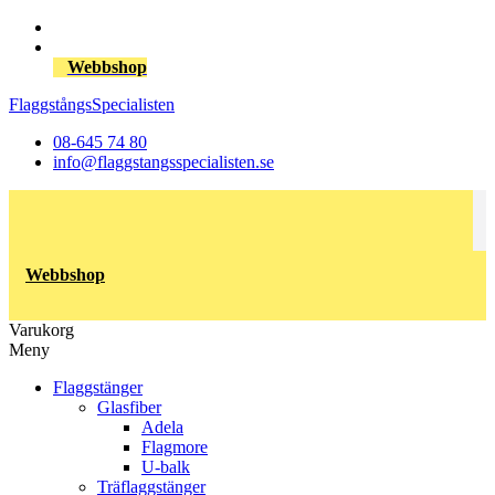
Webbshop
FlaggstångsSpecialisten
08-645 74 80
info@flaggstangsspecialisten.se
Webbshop
Varukorg
Meny
Flaggstänger
Glasfiber
Adela
Flagmore
U-balk
Träflaggstänger