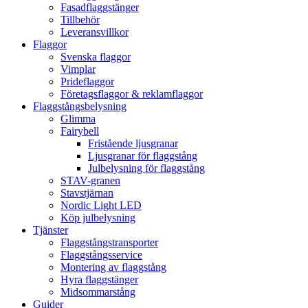
Fasadflaggstänger
Tillbehör
Leveransvillkor
Flaggor
Svenska flaggor
Vimplar
Prideflaggor
Företagsflaggor & reklamflaggor
Flaggstångsbelysning
Glimma
Fairybell
Fristående ljusgranar
Ljusgranar för flaggstång
Julbelysning för flaggstång
STAV-granen
Stavstjärnan
Nordic Light LED
Köp julbelysning
Tjänster
Flaggstångstransporter
Flaggstångsservice
Montering av flaggstång
Hyra flaggstänger
Midsommarstång
Guider