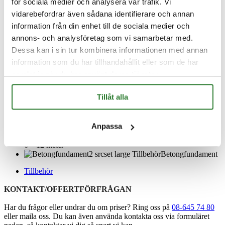
Karbinhake
för sociala medier och analysera vår trafik. Vi
Karbinhake ”nyckelhål”
vidarebefordrar även sådana identifierare och annan
Banner Bar
information från din enhet till de sociala medier och
Banner Lift
Flaggstångsknopp i
annons- och analysföretag som vi samarbetar med.
mässing, lökformad guld
Dessa kan i sin tur kombinera informationen med annan
Komplett tillbehörskartong
information som du har tillhandahållit eller som de har
6-12 meter
Lystra tystar smattrande
samlat in när du har använt deras tjänster.
flagglinor
Flagglina 5mmø, 22m eller
Tillåt alla
36m
Flaggstångsknopp
lökformad guld
Anpassa
Knape med skruv
Vertikalfäste flaggstänger
6 – 12 meter
Betongfundament
Tillbehör
KONTAKT/OFFERTFÖRFRÅGAN
Har du frågor eller undrar du om priser? Ring oss på
08-645 74 80
eller maila oss. Du kan även använda kontakta oss via formuläret