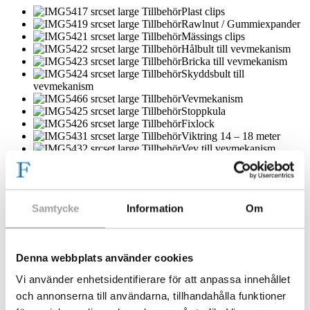
Plast clips
Rawlnut / Gummiexpander
Mässings clips
Hålbult till vevmekanism
Bricka till vevmekanism
Skyddsbult till
vevmekanism
Vevmekanism
Stoppkula
Fixlock
Viktring 14 – 18 meter
Vev till vevmekanism
FLAGMORE
Linus hus
Viktring flaggstång 6-12
meter
Samtycke
Information
Om
Kivi cement
Fällplatta EUROPA 6-12
meter
Fällplatta PRO 6 – 12 meter
Denna webbplats använder cookies
Fällplatta NORDIC 6-12
meter
Vi använder enhetsidentifierare för att anpassa innehållet
Flagglina rulle 200 meter, 5
och annonserna till användarna, tillhandahålla funktioner
mmø