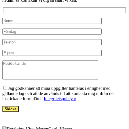
nedan, så kontaktar vi dig så snart vi kan.
Lämna detta fält tomt.
Jag godkänner att mina uppgifter hanteras i enlighet med
gällande lag och att de används till att kontakta mig utifrån det
inskickade formuläret.
Integritetspolicy »
BETALNINGSALTERNATIV