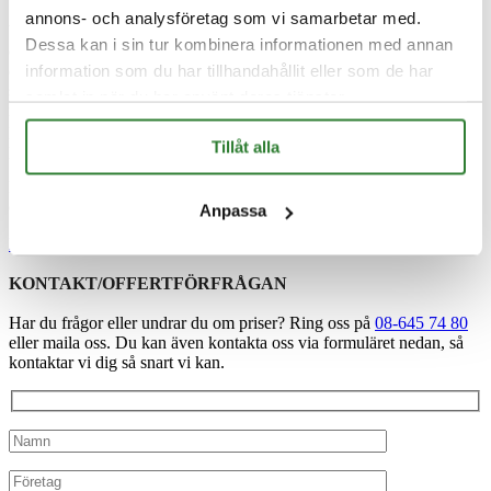
annons- och analysföretag som vi samarbetar med.
Vi är mer än bara en leverantör – vi är en trygg partner som hjälper
Dessa kan i sin tur kombinera informationen med annan
dig hela vägen från val av produkt till färdig installation. Vår långa
information som du har tillhandahållit eller som de har
erfarenhet gör att vi vet vad som krävs för att en flaggstång ska stå
stadigt i ur och skur, och vi brinner för att ge våra kunder den bästa
samlat in när du har använt deras tjänster.
möjliga servicen. Med personlig rådgivning, snabba leveranser och
professionell montering ser vi till att du får en flagglösning som
Tillåt alla
passar just dina behov.
Har du frågor eller vill du beställa? Kontakta oss idag så hjälper vi
dig att hitta rätt flagga, flaggstång eller tjänst för ditt ändamål!
Anpassa
Kontakta oss
KONTAKT/OFFERTFÖRFRÅGAN
Har du frågor eller undrar du om priser? Ring oss på
08-645 74 80
eller maila oss. Du kan även kontakta oss via formuläret nedan, så
kontaktar vi dig så snart vi kan.