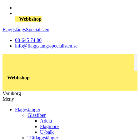
Webbshop
FlaggstångsSpecialisten
08-645 74 80
info@flaggstangsspecialisten.se
Webbshop
Varukorg
Meny
Flaggstänger
Glasfiber
Adela
Flagmore
U-balk
Träflaggstänger