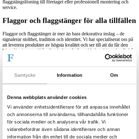
flaggstångslösning till företaget eller professionell montering och
service.
Flaggor och flaggstänger för alla tillfällen
Flaggor och flaggstänger är mer än bara dekorativa inslag – de
signalerar stolthet, tradition och identitet. Vi har specialiserat oss på
att leverera produkter av högsta kvalitet och ser till att du får den
bästa lösningen utifrån dina behov. I vår webbshop hittar du allt från
klassiska nationsflaggor och vimplar till flaggstänger i olika storlekar
och flaggstångsbelysning som förhöjer helhetsintrycket.
Professionell montering och service
Samtycke
Information
Om
Att resa en flaggstång handlar inte bara om att placera en stolpe i
marken – det kräver kunskap, noggrannhet och rätt utrustning. Våra
Denna webbplats använder cookies
erfarna montörer ser till att din flaggstång installeras stabilt och
säkert, oavsett om den ska placeras i trädgården eller vid ett
Vi använder enhetsidentifierare för att anpassa innehållet
företagsområde. Vi erbjuder även service och underhåll, från
och annonserna till användarna, tillhandahålla funktioner
flagglinsbyten till reparationer, för att din flaggstång ska hålla i
många år framöver.
för sociala medier och analysera vår trafik. Vi
vidarebefordrar även sådana identifierare och annan
Varför välja FlaggstångsSpecialisten?
information från din enhet till de sociala medier och