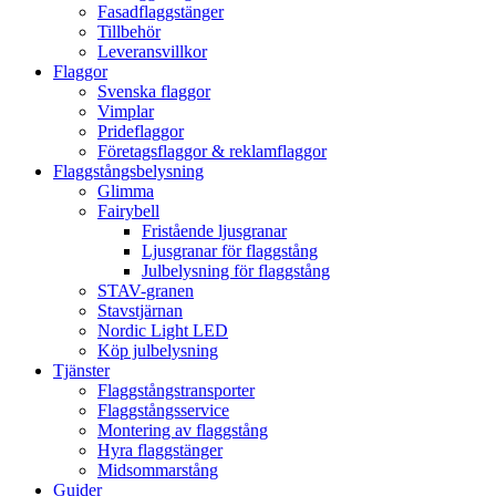
Fasadflaggstänger
Tillbehör
Leveransvillkor
Flaggor
Svenska flaggor
Vimplar
Prideflaggor
Företagsflaggor & reklamflaggor
Flaggstångsbelysning
Glimma
Fairybell
Fristående ljusgranar
Ljusgranar för flaggstång
Julbelysning för flaggstång
STAV-granen
Stavstjärnan
Nordic Light LED
Köp julbelysning
Tjänster
Flaggstångstransporter
Flaggstångsservice
Montering av flaggstång
Hyra flaggstänger
Midsommarstång
Guider