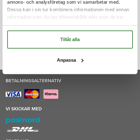
annons- och analysföretag som vi samarbetar med.
Dessa kan i sin tur kombinera informationen med annan
information som du har tillhandahållit eller som de har
Jag godkänner att mina uppgifter hanteras i enlighet
med gällande lag och att de används till att kontakta
samlat in när du har använt deras tjänster.
mig utifrån det inskickade formuläret.
Integritetspolicy »
Tillåt alla
Anpassa
BETALNINGSALTERNATIV
VI SKICKAR MED