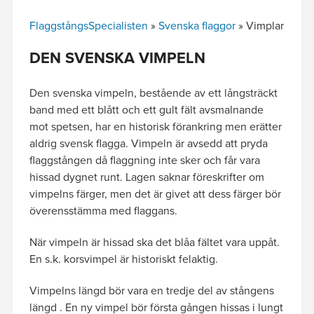
FlaggstångsSpecialisten
»
Svenska flaggor
»
Vimplar
DEN SVENSKA VIMPELN
Den svenska vimpeln, bestående av ett långsträckt
band med ett blått och ett gult fält avsmalnande
mot spetsen, har en historisk förankring men erätter
aldrig svensk flagga. Vimpeln är avsedd att pryda
flaggstången då flaggning inte sker och får vara
hissad dygnet runt. Lagen saknar föreskrifter om
vimpelns färger, men det är givet att dess färger bör
överensstämma med flaggans.
När vimpeln är hissad ska det blåa fältet vara uppåt.
En s.k. korsvimpel är historiskt felaktig.
Vimpelns längd bör vara en tredje del av stångens
längd . En ny vimpel bör första gången hissas i lungt