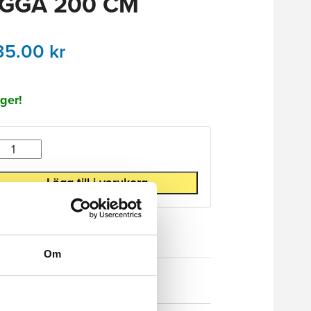
GGA 200 CM
35.00
kr
ager!
Antal
Lägg till i varukorg
Om