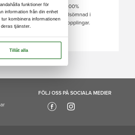
andahålla funktioner för
yktålig flaggväv bestående av 100%
n information från din enhet
rband i flaggryggen och dubbelsömnad i
 tur kombinera informationen
gorna är utrustade med snabbkopplingar.
deras tjänster.
Tillåt alla
FÖLJ OSS PÅ SOCIALA MEDIER
nar