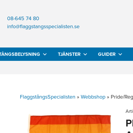
08-645 74 80
info@flaggstangsspecialisten.se
TÅNGSBELYSNING
TJÄNSTER
GUIDER
FlaggstångsSpecialisten
»
Webbshop
»
Pride/Re
Art
P