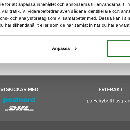
e för att anpassa innehållet och annonserna till användarna, tillh
Prideflaggorna är tillverkade av en stark och str
vår trafik. Vi vidarebefordrar även sådana identifierare och anna
polyester. Flaggorna är förstärkta med polyeste
nnons- och analysföretag som vi samarbetar med. Dessa kan i sin
alla fållar med extra förstärkning i hörnen. Flag
har tillhandahållit eller som de har samlat in när du har använt 
Anpassa
VI SKICKAR MED
FRI FRAKT
på Fairybell ljusgra