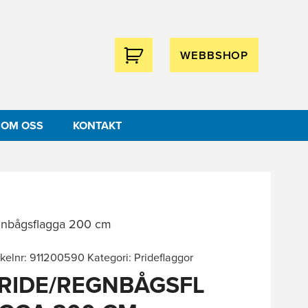
WEBBSHOP
OM OSS
KONTAKT
gnbågsflagga 200 cm
ikelnr:
911200590
Kategori:
Prideflaggor
RIDE/REGNBÅGSFL