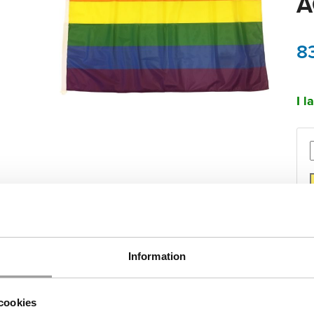
A
8
I l
Information
BESKRIVNING
cookies