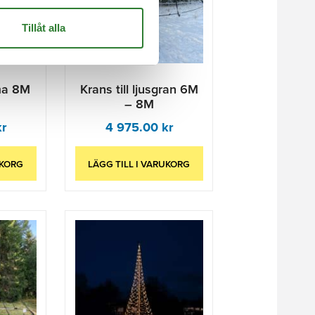
Tillåt alla
ma 8M
Krans till ljusgran 6M
– 8M
kr
4 975.00
kr
UKORG
LÄGG TILL I VARUKORG