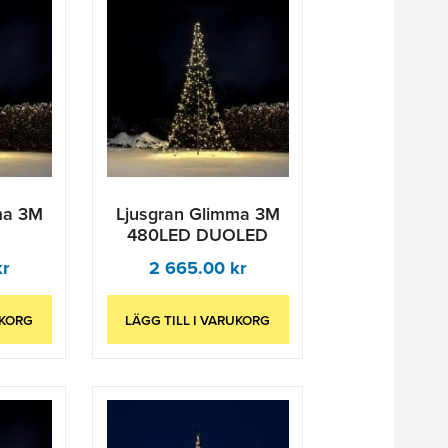
ma 3M
Ljusgran Glimma 3M
480LED DUOLED
kr
2 665.00
kr
UKORG
LÄGG TILL I VARUKORG