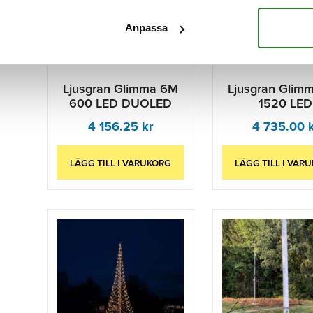
Anpassa
Ljusgran Glimma 6M
Ljusgran Glim
600 LED DUOLED
1520 LED
4 156.25
kr
4 735.00
LÄGG TILL I VARUKORG
LÄGG TILL I VAR