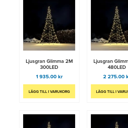
Ljusgran Glimma 2M
Ljusgran Glim
300LED
480LED
1 935.00
kr
2 275.00
LÄGG TILL I VARUKORG
LÄGG TILL I VAR