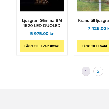
Ljusgran Glimma 8M
Krans till ljusg
1520 LED DUOLED
7 425.00
5 975.00
kr
LÄGG TILL I VARUKORG
LÄGG TILL I VAR
1
2