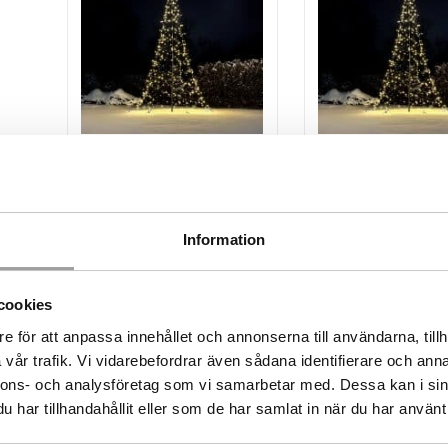
Ljusgran Glimma 4M
Ljusgran Glim
640LED
640LED DUO
3 505.00
kr
3 895.00
Information
LÄGG TILL I VARUKORG
LÄGG TILL I VAR
cookies
e för att anpassa innehållet och annonserna till användarna, tillh
vår trafik. Vi vidarebefordrar även sådana identifierare och anna
nnons- och analysföretag som vi samarbetar med. Dessa kan i sin
har tillhandahållit eller som de har samlat in när du har använt 