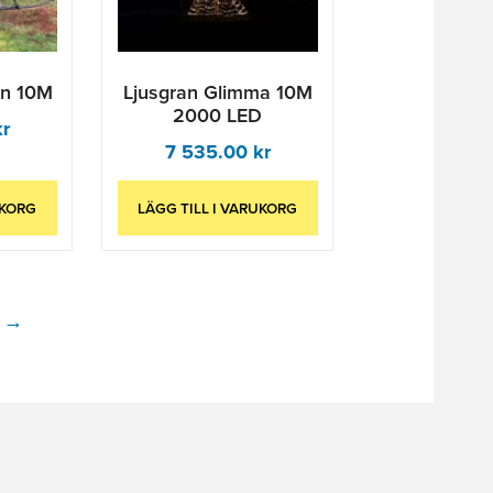
ran 10M
Ljusgran Glimma 10M
2000 LED
kr
7 535.00
kr
UKORG
LÄGG TILL I VARUKORG
→