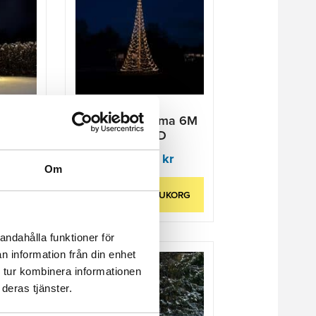
ma 4M
Ljusgran Glimma 6M
LED
1200 LED
kr
3 745.00
kr
Om
UKORG
LÄGG TILL I VARUKORG
andahålla funktioner för
n information från din enhet
 tur kombinera informationen
deras tjänster.