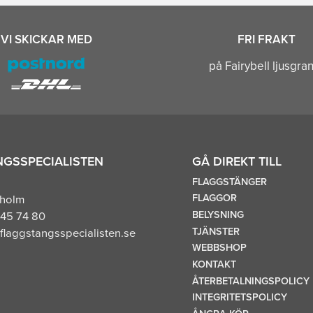
VI SKICKAR MED
FRI FRAKT
på Fairybell ljusgra
GSSPECIALISTEN
GÅ DIREKT TILL
FLAGGSTÄNGER
FLAGGOR
kholm
BELYSNING
45 74 80
TJÄNSTER
flaggstangsspecialisten.se
WEBBSHOP
KONTAKT
ÅTERBETALNINGSPOLICY
INTEGRITETSPOLICY