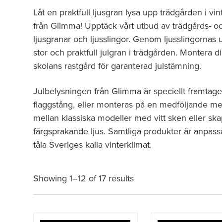
Låt en praktfull ljusgran lysa upp trädgården i v
från Glimma! Upptäck vårt utbud av trädgårds- oc
ljusgranar och ljusslingor. Genom ljusslingornas
stor och praktfull julgran i trädgården. Montera d
skolans rastgård för garanterad julstämning.
Julbelysningen från Glimma är speciellt framtagen
flaggstång, eller monteras på en medföljande met
mellan klassiska modeller med vitt sken eller sk
färgsprakande ljus. Samtliga produkter är anpass
tåla Sveriges kalla vinterklimat.
Showing 1–12 of 17 results