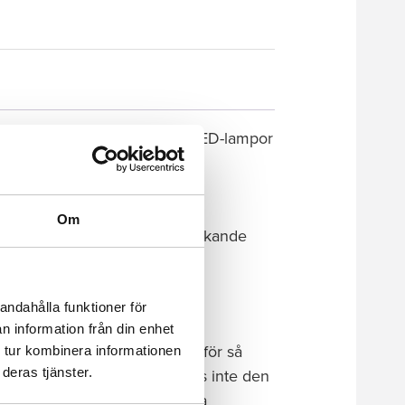
för flaggstång med app. 900 LED-lampor
t unikt mönster som skapar en
mer ut som en julgran än en
ngor.
Om
ED-lamporna till en färgsprakande
 och uppåt.
andahålla funktioner för
n information från din enhet
 stånglängden de är avsedda för så
 tur kombinera informationen
deras tjänster.
pp. När det är mörkt ute syns inte den
inte utseendet under de mörka