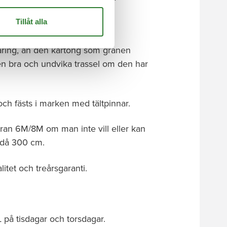
Tillåt alla
stallera.
aring, än den kartong som granen
anen bra och undvika trassel om den har
 fästs i marken med tältpinnar.
ran 6M/8M om man inte vill eller kan
 då 300 cm.
itet och treårsgaranti.
 på tisdagar och torsdagar.