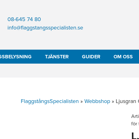
08-645 74 80
info@flaggstangsspecialisten.se
GSBELYSNING
TJÄNSTER
GUIDER
OM OSS
FlaggstångsSpecialisten
»
Webbshop
»
Ljusgra
Art
för
L