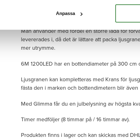
timmarna.
Anpassa
Den hissas direkt ur kartongen och är enkel att in
Man använder med fördel en större låda för förv
levererades i, då det är lättare att packa ljusgr
mer utrymme.
6M 1200LED har en bottendiameter på 300 cm och
Ljusgranen kan kompletteras med Krans för ljusg
fästa den i marken och bottendimetern blir även
Med Glimma får du en julbelysning av högsta kval
Timer medföljer (8 timmar på / 16 timmar av).
Produkten finns i lager och kan skickas med DHL