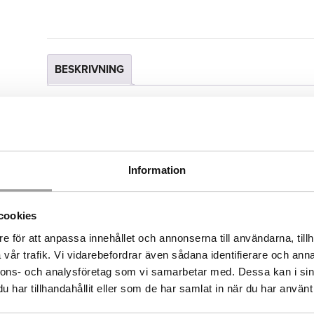
BESKRIVNING
Julbelysning med varmvitt eller flerfärgat sken 
på totalt 24 W. Ljusslingorna är arrangerade i et
imponerande ljuseffekt och som gör att den ser 
flaggstångsbelysning som enbart har vertikala sli
Information
Med DUOLED kan du enkelt justera de varmvita L
multicolour och styra olika belysningsscenarier.
cookies
Denna ljusgran passar flaggstänger från 6 meter
e för att anpassa innehållet och annonserna till användarna, tillh
vår trafik. Vi vidarebefordrar även sådana identifierare och anna
Glimma gör sina ljusgranar något kortare än den
nnons- och analysföretag som vi samarbetar med. Dessa kan i sin
har tillhandahållit eller som de har samlat in när du har använt 
denna ljusgran kommer ej gå hela vägen upp i to
del av stången som ej är klädd så det påverkar 