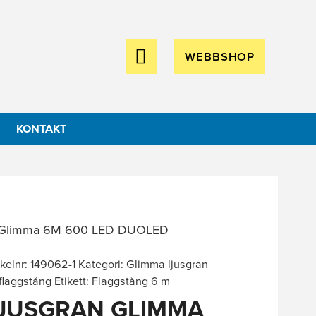
WEBBSHOP
KONTAKT
n Glimma 6M 600 LED DUOLED
ikelnr:
149062-1
Kategori:
Glimma ljusgran
 flaggstång
Etikett:
Flaggstång 6 m
JUSGRAN GLIMMA