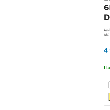
6
D
Lju
lam
4
I l