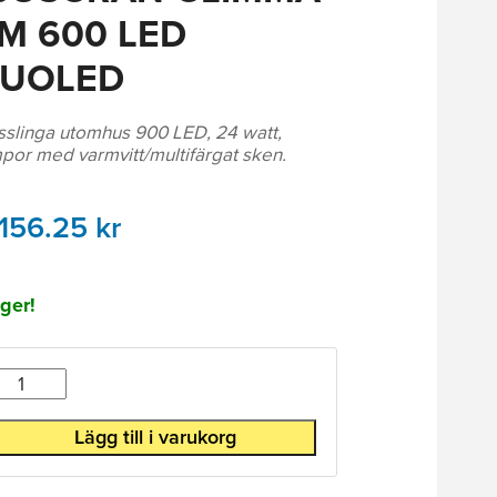
M 600 LED
UOLED
sslinga utomhus 900 LED, 24 watt,
por med varmvitt/multifärgat sken.
 156.25
kr
ager!
Antal
Lägg till i varukorg