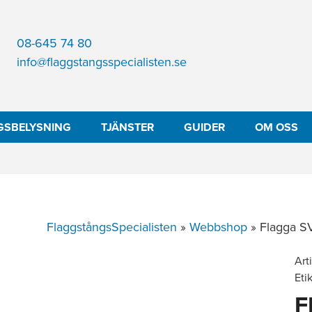
08-645 74 80
info@flaggstangsspecialisten.se
GSBELYSNING
TJÄNSTER
GUIDER
OM OSS
FlaggstångsSpecialisten
»
Webbshop
»
Flagga SV
Art
Eti
F