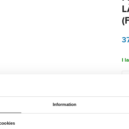
L
(
3
I l
Information
cookies