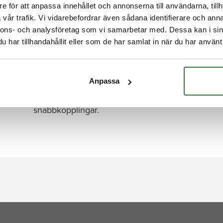
e för att anpassa innehållet och annonserna till användarna, tillh
BESKRIVNING
vår trafik. Vi vidarebefordrar även sådana identifierare och anna
nnons- och analysföretag som vi samarbetar med. Dessa kan i sin
har tillhandahållit eller som de har samlat in när du har använt 
Denna flagga är sydd i 100% slitstark polyester e
till en 8 meter lång flaggstång.
Den är anpassad för tuffa nordiska väderförhållan
Anpassa
sömmar är förstärkta med dubbelsömnad. Flaggan
flera sömmar. Flaggryggen har ett flaggband i fö
snabbkopplingar.