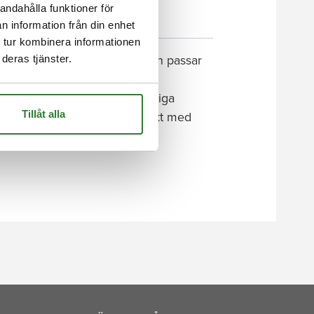
andahålla funktioner för
n information från din enhet
 tur kombinera informationen
deras tjänster.
nligt gällande flaggnormer och passar
den, fållas runt om och samtliga
Tillåt alla
s ytterhörn är också förstärkt med
rstärkt polyester, med insydda