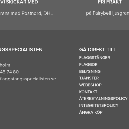
VI SKICKAR MED
FRI FRAKT
på Fairybell ljusgra
GSSPECIALISTEN
GÅ DIREKT TILL
FLAGGSTÄNGER
FLAGGOR
kholm
BELYSNING
45 74 80
TJÄNSTER
flaggstangsspecialisten.se
WEBBSHOP
KONTAKT
ÅTERBETALNINGSPOLICY
INTEGRITETSPOLICY
ÅNGRA KÖP