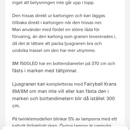
inget att belysningen inte går upp i topp.
Den hissas direkt ur kartongen och kan läggas
tillbaka direkt i kartongen när den hissas ner.
Man använder med fördel en större låda för
förvaring, än den kartong som granen levererades i,
då det är lättare att packa ljusgranen bra och
undvika trassel om den har mer utrymme.
8M 1500LED har en bottendiameter på 370 cm och
fästs i marken med tältpinnar.
Ljusgranen kan
Fairybell Krans
kompletteras med
6M/8M om man inte vill eller kan fästa den i
marken och bottendimetern blir då istället 300
cm.
På twinklemodellen blinkar 5% av lamporna med ett
kallvitt (blåaktigt) sken. Övriga lampor är varmvita.