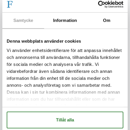
Produkten har utgått och ersätts av >Glimma
8M / Xmas Starlight 8M.
Samtycke
Information
Om
Denna webbplats använder cookies
Vi använder enhetsidentifierare för att anpassa innehållet
PRODUKTKATEGORIER
och annonserna till användarna, tillhandahålla funktioner
FLAGGSTÅNGSBELYSNING
för sociala medier och analysera vår trafik. Vi
GLIMMA LJUSGRAN FÖR FLAGGSTÅNG
vidarebefordrar även sådana identifierare och annan
information från din enhet till de sociala medier och
XMAS STARLIGHT
annons- och analysföretag som vi samarbetar med.
FAIRYBELL
Dessa kan i sin tur kombinera informationen med annan
FLAGGSTÄNGER
information som du har tillhandahållit eller som de har
samlat in när du har använt deras tjänster.
FLAGGOR
SVENSKA FLAGGOR
Tillåt alla
PRIDEFLAGGOR