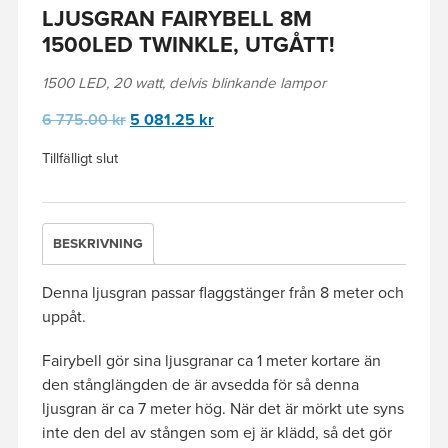
LJUSGRAN FAIRYBELL 8M
1500LED TWINKLE, UTGÅTT!
1500 LED, 20 watt, delvis blinkande lampor
Det
Det
6 775.00
kr
5 081.25
kr
ursprungliga
nuvarande
Tillfälligt slut
priset
priset
var:
är:
6
5
775.00 kr.
081.25 kr.
BESKRIVNING
Denna ljusgran passar flaggstänger från 8 meter och
uppåt.
Fairybell gör sina ljusgranar ca 1 meter kortare än
den stånglängden de är avsedda för så denna
ljusgran är ca 7 meter hög. När det är mörkt ute syns
inte den del av stången som ej är klädd, så det gör