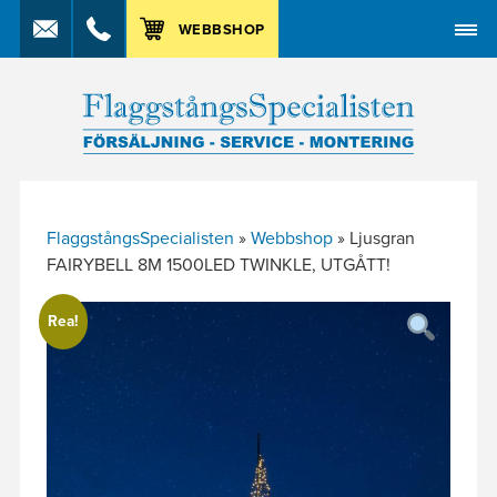
MENY
WEBBSHOP
FlaggstångsSpecialisten
»
Webbshop
»
Ljusgran
FAIRYBELL 8M 1500LED TWINKLE, UTGÅTT!
Rea!