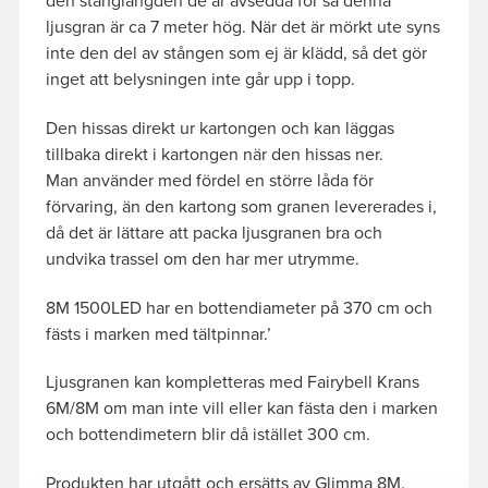
den stånglängden de är avsedda för så denna
ljusgran är ca 7 meter hög. När det är mörkt ute syns
inte den del av stången som ej är klädd, så det gör
inget att belysningen inte går upp i topp.
Den hissas direkt ur kartongen och kan läggas
tillbaka direkt i kartongen när den hissas ner.
Man använder med fördel en större låda för
förvaring, än den kartong som granen levererades i,
då det är lättare att packa ljusgranen bra och
undvika trassel om den har mer utrymme.
8M 1500LED har en bottendiameter på 370 cm och
fästs i marken med tältpinnar.’
Ljusgranen kan kompletteras med Fairybell Krans
6M/8M om man inte vill eller kan fästa den i marken
och bottendimetern blir då istället 300 cm.
Produkten har utgått och ersätts av Glimma 8M.