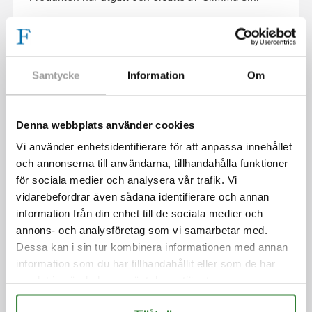
Samtycke
Information
Om
PRODUKTKATEGORIER
FLAGGSTÅNGSBELYSNING
GLIMMA LJUSGRAN FÖR FLAGGSTÅNG
Denna webbplats använder cookies
XMAS STARLIGHT
Vi använder enhetsidentifierare för att anpassa innehållet
och annonserna till användarna, tillhandahålla funktioner
FAIRYBELL
för sociala medier och analysera vår trafik. Vi
FLAGGSTÄNGER
vidarebefordrar även sådana identifierare och annan
FLAGGOR
information från din enhet till de sociala medier och
SVENSKA FLAGGOR
annons- och analysföretag som vi samarbetar med.
Dessa kan i sin tur kombinera informationen med annan
PRIDEFLAGGOR
information som du har tillhandahållit eller som de har
ÖVRIGT
samlat in när du har använt deras tjänster.
SVENSKA VIMPLAR - BANDVIMPEL & KORSVIMPEL