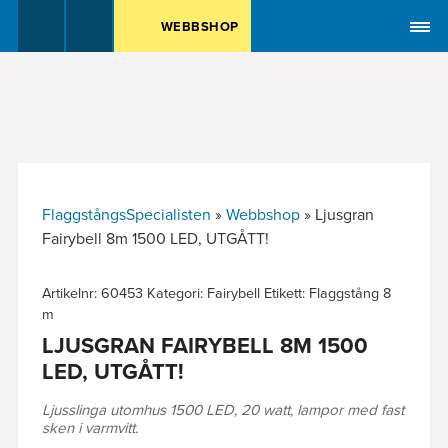
MENY
WEBBSHOP
FlaggstångsSpecialisten
»
Webbshop
»
Ljusgran
Fairybell 8m 1500 LED, UTGÅTT!
Artikelnr:
60453
Kategori:
Fairybell
Etikett:
Flaggstång 8
m
LJUSGRAN FAIRYBELL 8M 1500
LED, UTGÅTT!
Ljusslinga utomhus 1500 LED, 20 watt, lampor med fast
sken i varmvitt.