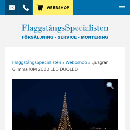
MENY
WEBBSHOP
FlaggstångsSpecialisten
»
Webbshop
»
Ljusgran
Glimma 10M 2000 LED DUOLED