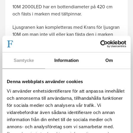
10M 2000LED har en bottendiameter på 420 cm
och fästs i marken med tältpinnar.
Ljusgranen kan kompletteras med Krans för ljusgran
10M om man inte vill eller kan fästa den i marken
och bottendimetern blir då istället 400 cm.
Med Glimma får du en julbelysning av högsta
Samtycke
Information
Om
kvalitet och treårsgaranti.
Timer medföljer (8 timmar på / 16 timmar av).
Denna webbplats använder cookies
Produkten finns i lager och kan skickas med DHL på
Vi använder enhetsidentifierare för att anpassa innehållet
tisdagar och torsdagar.
och annonserna till användarna, tillhandahålla funktioner
för sociala medier och analysera vår trafik. Vi
vidarebefordrar även sådana identifierare och annan
information från din enhet till de sociala medier och
annons- och analysföretag som vi samarbetar med.
PRODUKTKATEGORIER