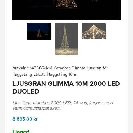
Artikelnr:
149062-1-1-1
Kategori:
Glimma ljusgran för
flaggstång
Etikett:
Flaggstång 10 m
LJUSGRAN GLIMMA 10M 2000 LED
DUOLED
Ljusslinga utomhus 2000 LED, 24 watt, lampor med
varmvitt/multifärgat sken.
8 835.00
kr
I lager!