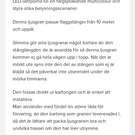
LED-lamporna till en färgsprakande multicolour och
styra olika belysningsscenarier.
Denna ljusgran passar flaggstänger från 10 meter
och uppåt.
Glimma gör sina ljusgranar något kortare än den
stånglängden de är avsedda för så denna ljusgran
kommer ej gå hela vägen upp i topp. När det är
mörkt ute syns inte den del av stången som ej är
klädd så det påverkar inte utseendet under de
mörka timmarna.
Den hissas direkt ur kartongen och är enkel att
installera.
Man använder med fördel en större låda för
förvaring, än den kartong som granen levererades i,
då det är lättare att packa ljusgranen bra och
undvika trassel om den har mer utrymme.