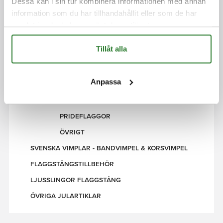
Dessa kan i sin tur kombinera informationen med annan
information som du har tillhandahållit eller som de har
FLAGGSTÅNGSBELYSNING
samlat in när du har använt deras tjänster.
GLIMMA LJUSGRAN FÖR FLAGGSTÅNG
XMAS STARLIGHT
Tillåt alla
FAIRYBELL
FLAGGSTÄNGER
Anpassa
FLAGGOR
SVENSKA FLAGGOR
PRIDEFLAGGOR
ÖVRIGT
SVENSKA VIMPLAR - BANDVIMPEL & KORSVIMPEL
FLAGGSTÅNGSTILLBEHÖR
LJUSSLINGOR FLAGGSTÅNG
ÖVRIGA JULARTIKLAR