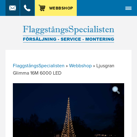
MENY
WEBBSHOP
FlaggstångsSpecialisten
»
Webbshop
»
Ljusgran
Glimma 16M 6000 LED