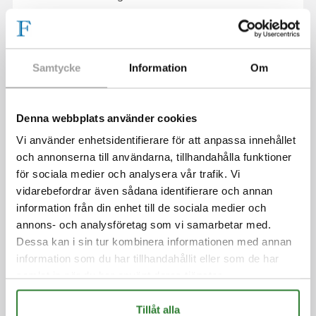
Timer medföljer (8 timmar på / 16 timmar av).
Produkten finns i lager och kan skickas med DHL på
Samtycke
Information
Om
tisdagar och torsdagar.
Denna webbplats använder cookies
Vi använder enhetsidentifierare för att anpassa innehållet
och annonserna till användarna, tillhandahålla funktioner
PRODUKTKATEGORIER
för sociala medier och analysera vår trafik. Vi
FLAGGSTÅNGSBELYSNING
vidarebefordrar även sådana identifierare och annan
GLIMMA LJUSGRAN FÖR FLAGGSTÅNG
information från din enhet till de sociala medier och
annons- och analysföretag som vi samarbetar med.
XMAS STARLIGHT
Dessa kan i sin tur kombinera informationen med annan
FAIRYBELL
information som du har tillhandahållit eller som de har
FLAGGSTÄNGER
samlat in när du har använt deras tjänster.
FLAGGOR
SVENSKA FLAGGOR
Tillåt alla