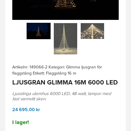
Artikelnr:
149066-2
Kategori:
Glimma ljusgran för
flaggstång
Etikett:
Flaggstång 16 m
LJUSGRAN GLIMMA 16M 6000 LED
Ljusslinga utomhus 6000 LED, 48 watt, lampor med
fast varmvitt sken.
24 695.00
kr
I lager!