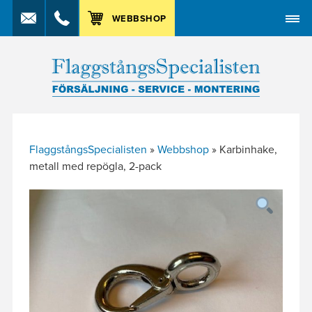
MENY
WEBBSHOP
FlaggstångsSpecialisten
»
Webbshop
»
Karbinhake,
metall med repögla, 2-pack