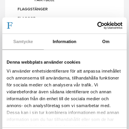
FLAGGSTÄNGER
FLAGGOR
SVENSKA FLAGGOR
PRIDEFLAGGOR
Samtycke
Information
Om
ÖVRIGT
SVENSKA VIMPLAR - BANDVIMPEL & KORSVIMPEL
FLAGGSTÅNGSTILLBEHÖR
Denna webbplats använder cookies
LJUSSLINGOR FLAGGSTÅNG
Vi använder enhetsidentifierare för att anpassa innehållet
och annonserna till användarna, tillhandahålla funktioner
ÖVRIGA JULARTIKLAR
för sociala medier och analysera vår trafik. Vi
vidarebefordrar även sådana identifierare och annan
information från din enhet till de sociala medier och
VARUKORG
annons- och analysföretag som vi samarbetar med.
Dessa kan i sin tur kombinera informationen med annan
Inga produkter i varukorgen.
information som du har tillhandahållit eller som de har
samlat in när du har använt deras tjänster.