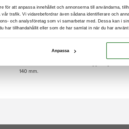
e för att anpassa innehållet och annonserna till användarna, tillh
vår trafik. Vi vidarebefordrar även sådana identifierare och anna
nnons- och analysföretag som vi samarbetar med. Dessa kan i sin
har tillhandahållit eller som de har samlat in när du har använt 
BESKRIVNING
Anpassa
Passar till de flesta fabrikat av flaggstänger m
140 mm.