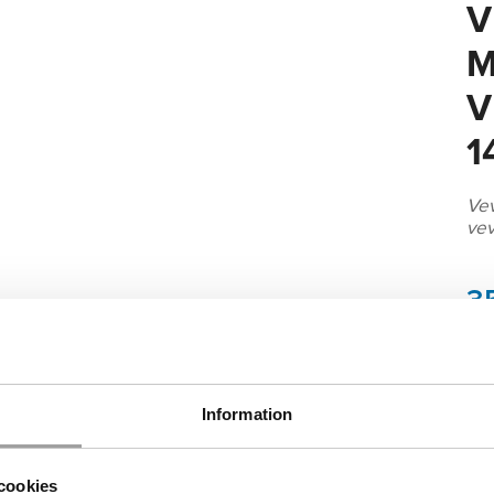
V
M
V
1
Vev
ve
3
I l
Information
cookies