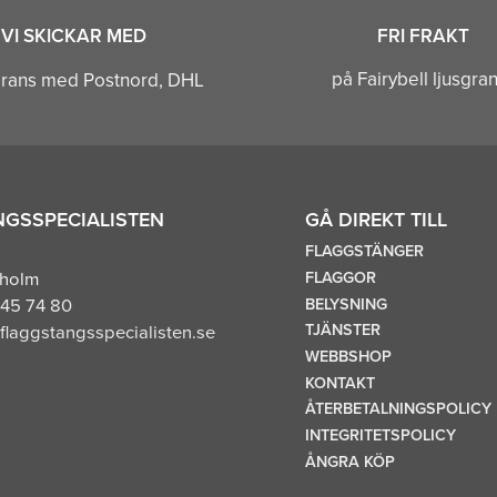
VI SKICKAR MED
FRI FRAKT
på Fairybell ljusgra
GSSPECIALISTEN
GÅ DIREKT TILL
FLAGGSTÄNGER
FLAGGOR
kholm
BELYSNING
45 74 80
TJÄNSTER
flaggstangsspecialisten.se
WEBBSHOP
KONTAKT
ÅTERBETALNINGSPOLICY
INTEGRITETSPOLICY
ÅNGRA KÖP