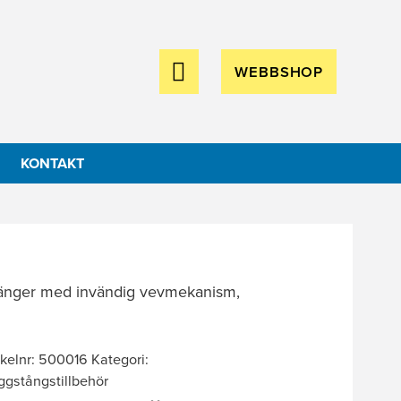
WEBBSHOP
KONTAKT
stänger med invändig vevmekanism,
ikelnr:
500016
Kategori:
ggstångstillbehör