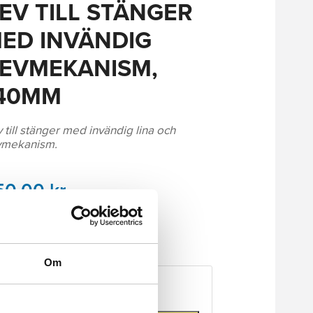
EV TILL STÄNGER
ED INVÄNDIG
EVMEKANISM,
40MM
 till stänger med invändig lina och
vmekanism.
50.00
kr
ager!
Om
Antal