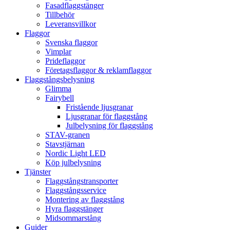
Fasadflaggstänger
Tillbehör
Leveransvillkor
Flaggor
Svenska flaggor
Vimplar
Prideflaggor
Företagsflaggor & reklamflaggor
Flaggstångsbelysning
Glimma
Fairybell
Fristående ljusgranar
Ljusgranar för flaggstång
Julbelysning för flaggstång
STAV-granen
Stavstjärnan
Nordic Light LED
Köp julbelysning
Tjänster
Flaggstångstransporter
Flaggstångsservice
Montering av flaggstång
Hyra flaggstänger
Midsommarstång
Guider