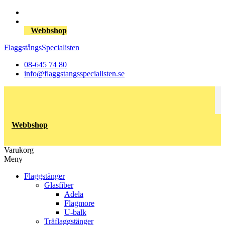
Webbshop
FlaggstångsSpecialisten
08-645 74 80
info@flaggstangsspecialisten.se
Webbshop
Varukorg
Meny
Flaggstänger
Glasfiber
Adela
Flagmore
U-balk
Träflaggstänger