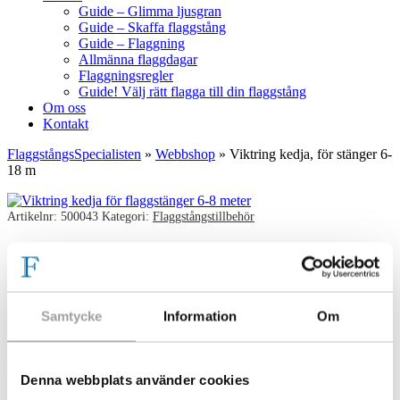
Guide – Glimma ljusgran
Guide – Skaffa flaggstång
Guide – Flaggning
Allmänna flaggdagar
Flaggningsregler
Guide! Välj rätt flagga till din flaggstång
Om oss
Kontakt
FlaggstångsSpecialisten
»
Webbshop
»
Viktring kedja, för stänger 6-
18 m
Artikelnr:
500043
Kategori:
Flaggstångstillbehör
Viktring kedja, för stänger 6-
18 m
Samtycke
Information
Om
Viktring till stänger 6-18m med invändig lina.
465.00
kr
Denna webbplats använder cookies
I lager!