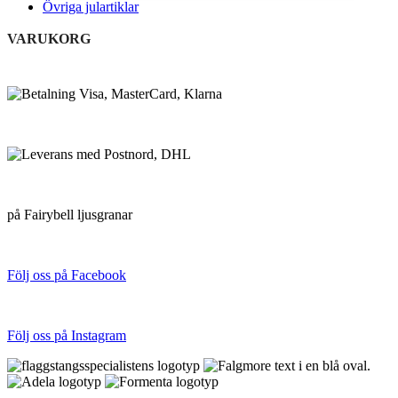
Övriga julartiklar
VARUKORG
BETALNINGSALTERNATIV
VI SKICKAR MED
FRI FRAKT
på Fairybell ljusgranar
FÖLJ OSS PÅ SOCIALA MEDIER
Följ oss på Facebook
Följ oss på Instagram
FLAGGSTÅNGSSPECIALISTEN