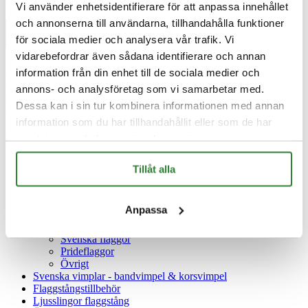
Vi använder enhetsidentifierare för att anpassa innehållet
och annonserna till användarna, tillhandahålla funktioner
Antal
för sociala medier och analysera vår trafik. Vi
Lägg till i varukorg
vidarebefordrar även sådana identifierare och annan
Beskrivning
information från din enhet till de sociala medier och
annons- och analysföretag som vi samarbetar med.
Passar till alla fabrikat av flaggstänger med invändig lina. Viktringen
fäst i undersidan av flaggan eller vimpeln för att hålla den på plats på
Dessa kan i sin tur kombinera informationen med annan
flaggstången.
information som du har tillhandahållit eller som de har
samlat in när du har använt deras tjänster.
PRODUKTKATEGORIER
Flaggstångsbelysning
Tillåt alla
Glimma ljusgran för flaggstång
Xmas Starlight
Fairybell
Anpassa
Flaggstänger
Flaggor
Svenska flaggor
Prideflaggor
Övrigt
Svenska vimplar - bandvimpel & korsvimpel
Flaggstångstillbehör
Ljusslingor flaggstång